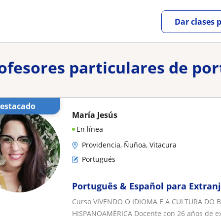
Dar clases 
rofesores particulares de po
Destacado
María Jesús
En línea
Providencia, Ñuñoa, Vitacura
Portugués
Português & Español para Extran
Curso VIVENDO O IDIOMA E A CULTURA DO BR
HISPANOAMÉRICA Docente con 26 años de exp