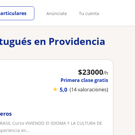
particulares
Anúnciate
Tu cuenta
rtugués en Providencia
$
23000
/h
Primera clase gratis
★
5,0
(14 valoraciones)
jeros
ASIL Curso VIVIENDO El IDIOMA Y LA CULTURA DE
eriencia en...