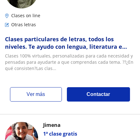
Clases on line
Otras letras
Clases particulares de letras, todos los
niveles. Te ayudo con lengua, literatura e
historia de una forma fácil de entender
Clases 100% virtuales, personalizadas para cada necesidad y
pensadas para ayudarte a que comprendas cada tema. ??¿En
qué consisten?Las clas...
ver más
Contactar
Jimena
1ª clase gratis