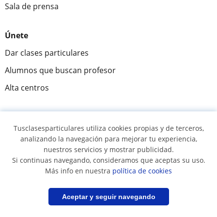
Sala de prensa
Únete
Dar clases particulares
Alumnos que buscan profesor
Alta centros
Comunidad
Tusclasesparticulares utiliza cookies propias y de terceros,
Novedades y Blog
analizando la navegación para mejorar tu experiencia,
nuestros servicios y mostrar publicidad.
Preguntas y respuestas
Si continuas navegando, consideramos que aceptas su uso.
Más info en nuestra
política de cookies
Fantástica
★★★★★
9,5/10
Filtrar
Guardar búsqueda
Aceptar y seguir navegando
305915
opiniones de alumnos