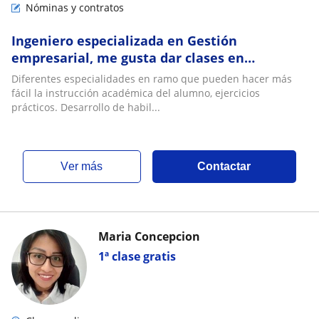
Nóminas y contratos
Ingeniero especializada en Gestión
empresarial, me gusta dar clases en
preparatoria o materias de universidad
Diferentes especialidades en ramo que pueden hacer más
fácil la instrucción académica del alumno, ejercicios
prácticos. Desarrollo de habil...
ver más
Contactar
Maria Concepcion
1ª clase gratis