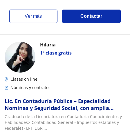
ver más
Contactar
Hilaria
1ª clase gratis
Clases on line
Nóminas y contratos
Lic. En Contaduría Pública – Especialidad
Nominas y Seguridad Social, con amplia
experiencia en RH manejo de diferentes ERP
Graduada de la Licenciatura en Contaduría Conocimientos y
Habilidades:• Contabilidad General • Impuestos estatales y
Federales• LFT, LISR,...