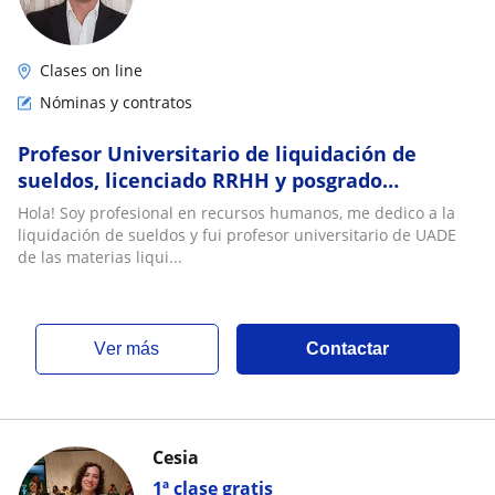
Clases on line
Nóminas y contratos
Profesor Universitario de liquidación de
sueldos, licenciado RRHH y posgrado
Relaciones Laborales
Hola! Soy profesional en recursos humanos, me dedico a la
liquidación de sueldos y fui profesor universitario de UADE
de las materias liqui...
ver más
Contactar
Cesia
1ª clase gratis