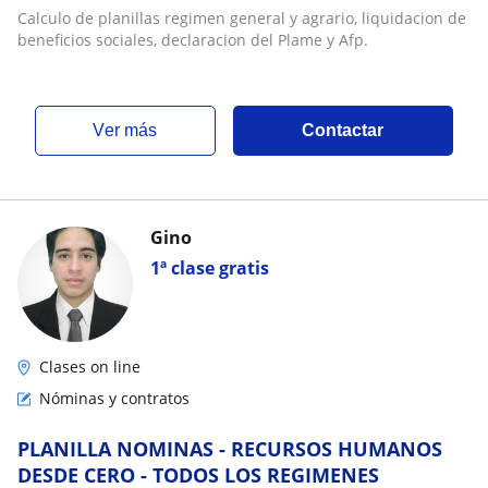
declaracion del Plame y Afp
Calculo de planillas regimen general y agrario, liquidacion de
beneficios sociales, declaracion del Plame y Afp.
ver más
Contactar
Gino
1ª clase gratis
Clases on line
Nóminas y contratos
PLANILLA NOMINAS - RECURSOS HUMANOS
DESDE CERO - TODOS LOS REGIMENES