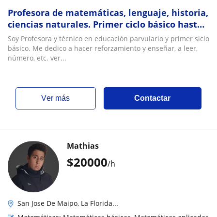
Profesora de matemáticas, lenguaje, historia,
ciencias naturales. Primer ciclo básico hasta
8° básico. Si tu hijo no sabe leer, acá le
Soy Profesora y técnico en educación parvulario y primer siclo
enseñamos a leer y escribir de la mejor
básico. Me dedico a hacer reforzamiento y enseñar, a leer,
manera y resultados comprobables desde el
número, etc. ver...
primer día. numerología resultados des
ver más
Contactar
Mathias
$
20000
/h
San Jose De Maipo, La Florida...