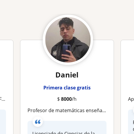
Daniel
Primera clase gratis
ón
$
8000
/h
Apo
Profesor de matemáticas enseñanza básica y media
Licenciado de Ciencias de la