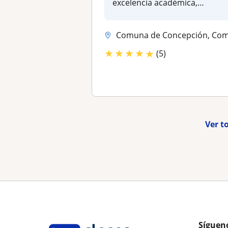
excelencia académica,
experien...
Comuna de Concepción, Comuna de Hualpén, Comuna de San Pedro de la Paz.
★
★
★
★
★
(5)
Ver t
Síguen