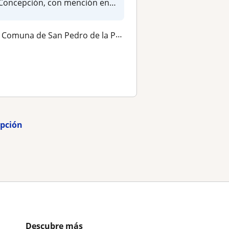
Concepción, con mención en
Disca...
Comuna de San Pedro de la Paz, Comuna de Hualpén
epción
Descubre más