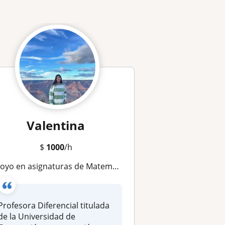
Valentina
$
1000
/h
yo en asignaturas de Matematicas, lenguaje e ingles desde 1ero a 8vo basico
Profesora Diferencial titulada
de la Universidad de