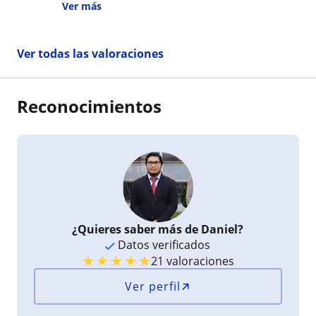
preocupado y atento en clases ,siempre
Ver más
pendiente de que uno entienda
Ver todas las valoraciones
Reconocimientos
¿Quieres saber más de Daniel?
Datos verificados
★
★
★
★
★
21 valoraciones
Ver perfil