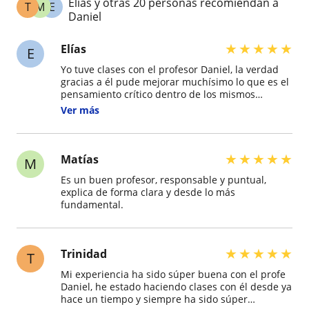
Elías y otras 20 personas recomiendan a
T
M
E
Daniel
★
★
★
★
★
Elías
E
Yo tuve clases con el profesor Daniel, la verdad
gracias a él pude mejorar muchísimo lo que es el
pensamiento crítico dentro de los mismos
ejercicios, por ejemplo juzgar a partir del
Ver más
enunciado el qué hacer en un ejercicio, con un
rumbo claro, pudiendo así demorar menos de 1
minuto por ejercicio, e incluso algunos en
segundos. Definitivamente es un gran profesor
★
★
★
★
★
Matías
M
que te quita todas las dudas y te prepara con lo
Es un buen profesor, responsable y puntual,
mejor para lo que es la PAES en mi experiencia
explica de forma clara y desde lo más
personal. Con su ayuda y gran trabajo que
fundamental.
tuvimos pude sacar 964 puntos en la PAES M1. Lo
recomiendo bastante si quieres sacar un
excelente puntaje en la PAES. De hecho
practicábamos con ejercicios más dificiles que la
★
★
★
★
★
Trinidad
T
misma PAES, por lo que al momento de llegar a
esa prueba se nos hacía todo demasiado fácil.
Mi experiencia ha sido súper buena con el profe
Daniel, he estado haciendo clases con él desde ya
hace un tiempo y siempre ha sido súper