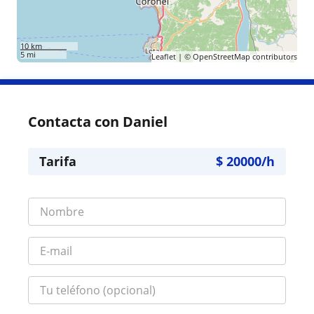
10 km
5 mi
Leaflet
| ©
OpenStreetMap
contributors
Contacta con Daniel
Tarifa
$
20000
/h