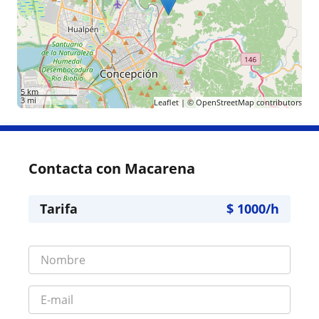
5 km
3 mi
Leaflet
| ©
OpenStreetMap
contributors
Contacta con Macarena
Tarifa
$
1000
/h