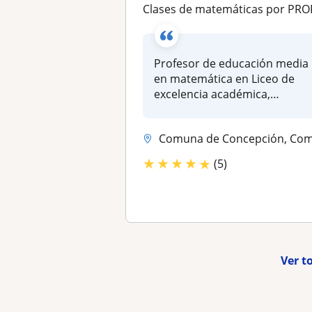
Clases de matemáticas por PROFESOR de Liceo Bicentenario en Gran Concepci
Profesor de educación media
en matemática en Liceo de
excelencia académica,
experien...
Comuna de Concepción, Comuna de Hualpén, Comuna de San Pedro de la Paz.
★
★
★
★
★
(5)
Ver t