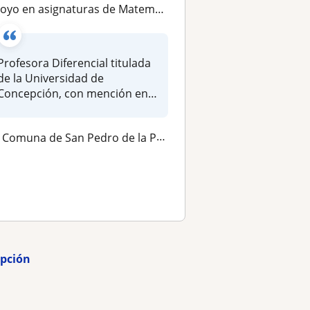
yo en asignaturas de Matematicas, lenguaje e ingles desde 1ero a 8vo basico
Profesora Diferencial titulada
de la Universidad de
Concepción, con mención en
Disca...
Comuna de San Pedro de la Paz, Comuna de Hualpén
epción