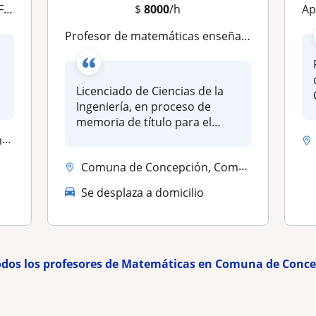
ón
$
8000
/h
Apo
Profesor de matemáticas enseñanza básica y media
Licenciado de Ciencias de la
Ingeniería, en proceso de
memoria de título para el
gra...
..
Comuna de Concepción, Comuna de Hualpén, Comuna de San Pedro de la Paz
Se desplaza a domicilio
odos los profesores de Matemáticas en Comuna de Conc