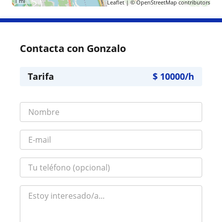
1 mi
Leaflet
| ©
OpenStreetMap
contributors
Contacta con Gonzalo
Tarifa
$
10000
/h