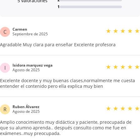
5 valoraciones
1
Carmen
★
★
★
★
★
C
Septiembre de 2025
Agradable Muy clara para enseñar Excelente profesora
Isidora marquez vega
★
★
★
★
★
I
Agosto de 2025
Excelente docente y muy buenas clases,normalmente me cuesta
entender el contenido pero ella explica muy bien
Ruben Álvarez
★
★
★
★
★
R
Agosto de 2025
Amplio conocimiento muy didáctica y paciente, preocupada de
que su alumno aprenda.. después consulto como me fue en
exámenes..muy preocupada.