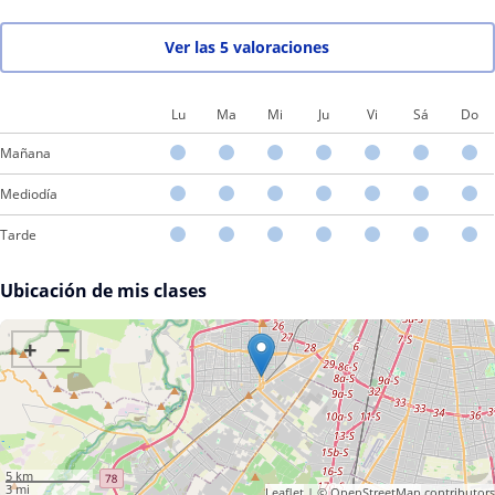
Ver las 5 valoraciones
Lu
Ma
Mi
Ju
Vi
Sá
Do
Mañana
Mediodía
Tarde
Ubicación de mis clases
+
−
5 km
3 mi
Leaflet
| ©
OpenStreetMap
contributors