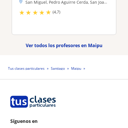
San Miguel, Pedro Aguirre Cerda, San Joaquin, Maipu, Las Condes, La Ci...
★
★
★
★
★
(4,7)
Ver todos los profesores en Maipu
Tus clases particulares
Santiago
Maipu
Profesora María Inés Gajardo Espinoza
Síguenos en