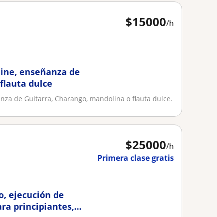
$
15000
/h
line, enseñanza de
flauta dulce
nza de Guitarra, Charango, mandolina o flauta dulce.
$
25000
/h
Primera clase gratis
o, ejecución de
ra principiantes,