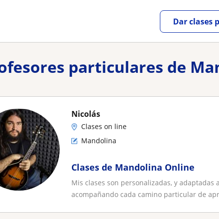
Dar clases 
rofesores particulares de Ma
Nicolás
Clases on line
Mandolina
Clases de Mandolina Online
Mis clases son personalizadas, y adaptadas 
acompañando cada camino particular de apre