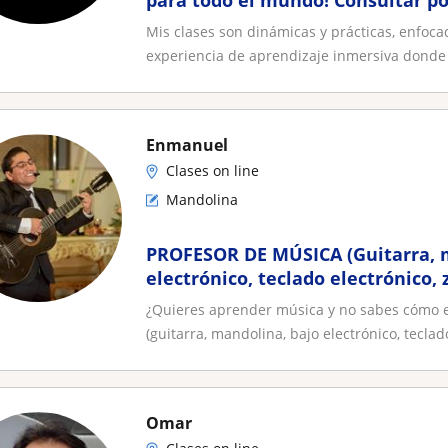
para todo el mundo! Consultar p
Mis clases son dinámicas y prácticas, enfoca
experiencia de aprendizaje inmersiva donde l
Enmanuel
Clases on line
Mandolina
PROFESOR DE MÚSICA (Guitarra, 
electrónico, teclado electrónico,
peruano, flauta dulce, ukelele, l
¿Quieres aprender música y no sabes cómo 
entrenamiento auditivo y teoría 
(guitarra, mandolina, bajo electrónico, teclado
Omar