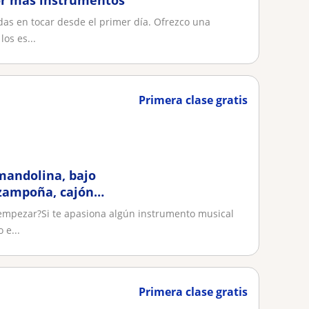
or mas instrumentos
das en tocar desde el primer día. Ofrezco una
os es...
Primera clase gratis
mandolina, bajo
 zampoña, cajón
enguaje musical,
empezar?Si te apasiona algún instrumento musical
musical)
 e...
Primera clase gratis