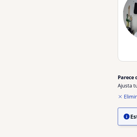
Parece 
Ajusta 
Elimin
Es