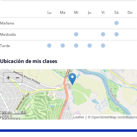
Lu
Ma
Mi
Ju
Vi
Sá
Do
Mañana
Mediodía
Tarde
Ubicación de mis clases
+
−
500 m
2000 ft
Leaflet
| ©
OpenStreetMap
contributors