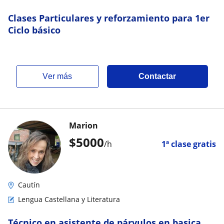
Clases Particulares y reforzamiento para 1er
Ciclo básico
ver más
Contactar
Marion
$
5000
/h
1ª clase gratis
Cautín
Lengua Castellana y Literatura
Técnico en asistente de párvulos en basica