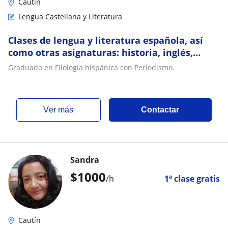
Cautín
Lengua Castellana y Literatura
Clases de lengua y literatura española, así
como otras asignaturas: historia, inglés,
francés, etc
Graduado en Filología hispánica con Periodismo.
ver más
Contactar
Sandra
$
1000
/h
1ª clase gratis
Cautín