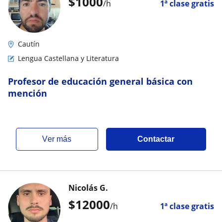
$
1000
/h
1ª clase gratis
Cautín
Lengua Castellana y Literatura
Profesor de educación general básica con
mención
ver más
Contactar
Nicolás G.
$
12000
/h
1ª clase gratis