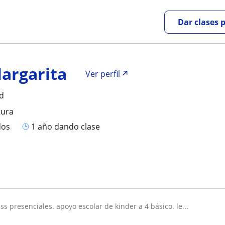
Dar clases 
Margarita
Ver perfil
ad
tura
dos
1 año dando clase
ess presenciales. apoyo escolar de kinder a 4 básico. le...