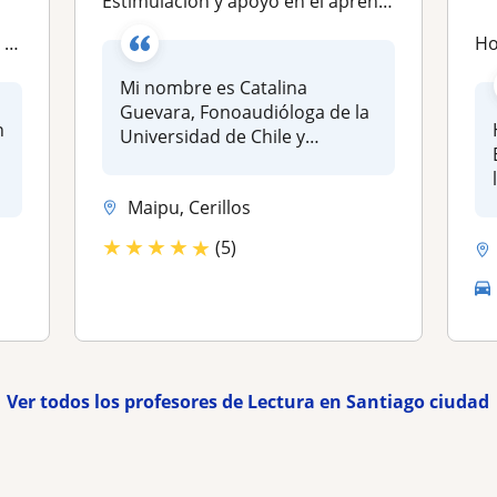
Estimulación y apoyo en el aprendizaje de la Lectoescritura
es
Hol
Mi nombre es Catalina
Guevara, Fonoaudióloga de la
n
Universidad de Chile y
Profesora...
Maipu, Cerillos
★
★
★
★
★
(5)
Ver todos los profesores de Lectura en Santiago ciudad