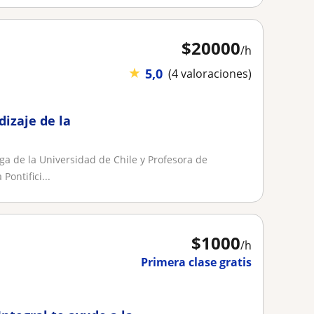
$
20000
/h
★
5,0
(4 valoraciones)
dizaje de la
a de la Universidad de Chile y Profesora de
ontifici...
$
1000
/h
Primera clase gratis