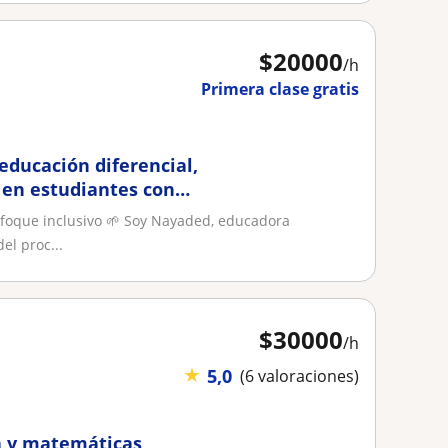
$
20000
/h
Primera clase gratis
educación diferencial,
 en estudiantes con
foque inclusivo 🌱 Soy Nayaded, educadora
el proc...
$
30000
/h
★
5,0
(6 valoraciones)
ra y matemáticas