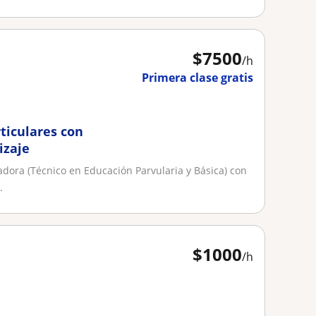
$
7500
/h
Primera clase gratis
rticulares con
izaje
dora (Técnico en Educación Parvularia y Básica) con
.
$
1000
/h