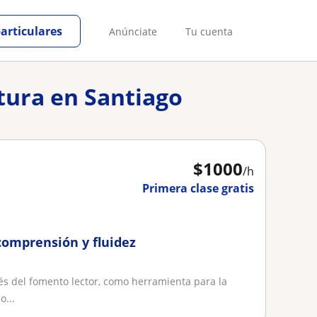
particulares
Anúnciate
Tu cuenta
ctura en Santiago
$
1000
/h
Primera clase gratis
comprensión y fluidez
vés del fomento lector, como herramienta para la
o...