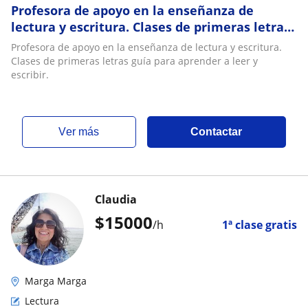
Profesora de apoyo en la enseñanza de
lectura y escritura. Clases de primeras letras
guía para aprender a leer y escribir
Profesora de apoyo en la enseñanza de lectura y escritura.
Clases de primeras letras guía para aprender a leer y
escribir.
ver más
Contactar
Claudia
$
15000
/h
1ª clase gratis
Marga Marga
Lectura