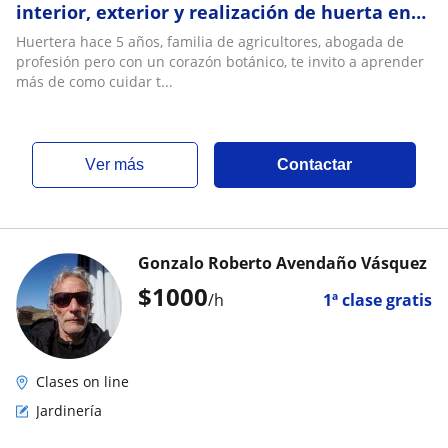
interior, exterior y realización de huerta en
casa
Huertera hace 5 años, familia de agricultores, abogada de
profesión pero con un corazón botánico, te invito a aprender
más de como cuidar t...
ver más
Contactar
Gonzalo Roberto Avendaño Vásquez
$
1000
/h
1ª clase gratis
Clases on line
Jardinería