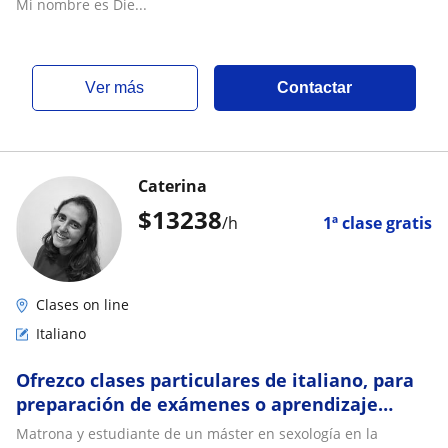
Mi nombre es Die...
ver más
Contactar
Caterina
$
13238
/h
1ª clase gratis
Clases on line
Italiano
Ofrezco clases particulares de italiano, para
preparación de exámenes o aprendizaje
personal
Matrona y estudiante de un máster en sexología en la