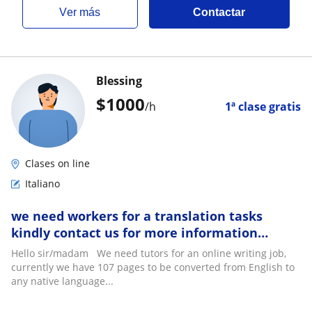
ver más
Contactar
Blessing
$
1000
/h
1ª clase gratis
Clases on line
Italiano
we need workers for a translation tasks
kindly contact us for more information
concerning the job on TELEGRAM:
Hello sir/madam We need tutors for an online writing job,
@Harry_george1
currently we have 107 pages to be converted from English to
any native language...