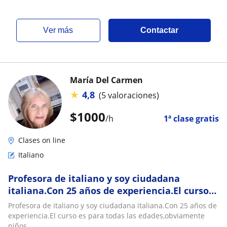
ver más
Contactar
María Del Carmen
★
4,8
(5 valoraciones)
$
1000
/h
1ª clase gratis
Clases on line
Italiano
Profesora de italiano y soy ciudadana
italiana.Con 25 años de experiencia.El curso
es para todas las edades,obviamente niños
Profesora de italiano y soy ciudadana italiana.Con 25 años de
experiencia.El curso es para todas las edades,obviamente
niños.