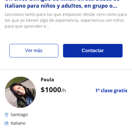
italiano para niños y adultos, en grupo o
privado, en presencia o en línea
Lecciones tanto para los que empiezan desde cero como para
los que ya tienen algo de experiencia. experiencia con niños
para que aprender e...
ver más
Contactar
Paula
$
1000
/h
1ª clase gratis
Santiago
Italiano