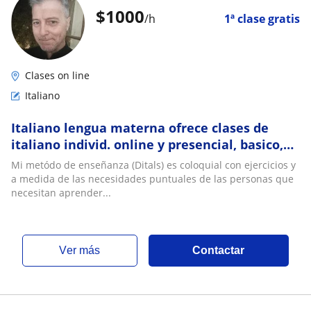
$
1000
/h
1ª clase gratis
Clases on line
Italiano
Italiano lengua materna ofrece clases de
italiano individ. online y presencial, basico,
intermedio y conversacion en Santiago
Mi metódo de enseñanza (Ditals) es coloquial con ejercicios y
a medida de las necesidades puntuales de las personas que
necesitan aprender...
ver más
Contactar