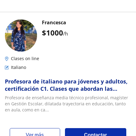
Francesca
$
1000
/h
Clases on line
Italiano
Profesora de italiano para jóvenes y adultos,
certificación C1. Clases que abordan las
habilidades escritas y orales
Profesora de enseñanza media técnico profesional, magíster
en Gestión Escolar, dilatada trayectoria en educación, tanto
en aula, como en ca...
ver más
Contactar