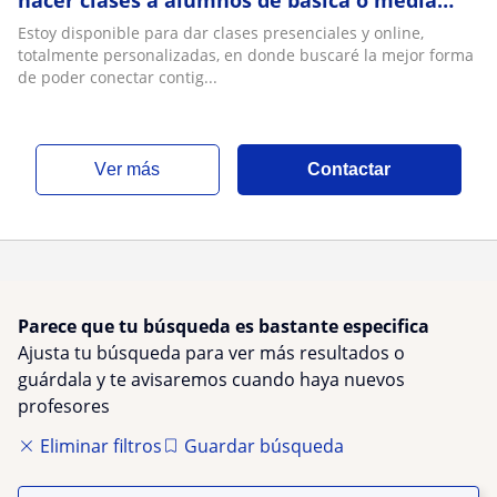
hacer clases a alumnos de básica o media
que busquen reforzamiento académico
Estoy disponible para dar clases presenciales y online,
totalmente personalizadas, en donde buscaré la mejor forma
de poder conectar contig...
ver más
Contactar
Parece que tu búsqueda es bastante especifica
Ajusta tu búsqueda para ver más resultados o
guárdala y te avisaremos cuando haya nuevos
profesores
Eliminar filtros
Guardar búsqueda