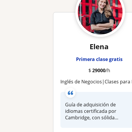
Elena
Primera clase gratis
$
29000
/h
Inglés de Negocios|Clases para Empresas y Profesionales | Inglés Conversacional | Inglés para adolescentes | Prepacíon para las entrevistas en inglés |Enfoque en escuchar y hablar de la guía de adquisición de idiomas graduada de C
Guía de adquisición de
idiomas certificada por
Cambridge, con sólida
trayectoria en...