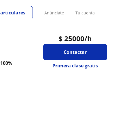
particulares
Anúnciate
Tu cuenta
$
25000
/h
Contactar
a
100%
Primera clase gratis