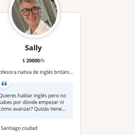
Sally
$
20000
/h
fesora nativa de inglés británica de Cambridge, hispanohablante de Chile IELTS 7
Quieres hablar inglés pero no
sabes por dónde empezar ni
cómo avanzar? Quizás tiene...
Santiago ciudad