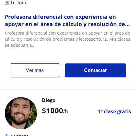
Lectura
Profesora diferencial con experiencia en
apoyar en el área de cálculo y resolución de
problemas y lectoescritura. Mis clases se
Profesora diferencial con experiencia en apoyar en el área de
adecúan a cada estudiante, a sus
cálculo y resolución de problemas y lectoescritura. Mis clases
características y necesidades de apoyo
se adecúan a...
ver más
Contactar
Diego
$
1000
/h
1ª clase gratis