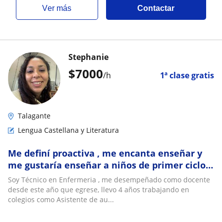
ver más
Contactar
Stephanie
$
7000
/h
1ª clase gratis
Talagante
Lengua Castellana y Literatura
Me definí proactiva , me encanta enseñar y
me gustaría enseñar a niños de primer ciclo,
hasta 6 básico
Soy Técnico en Enfermeria , me desempeñado como docente
desde este año que egrese, llevo 4 años trabajando en
colegios como Asistente de au...