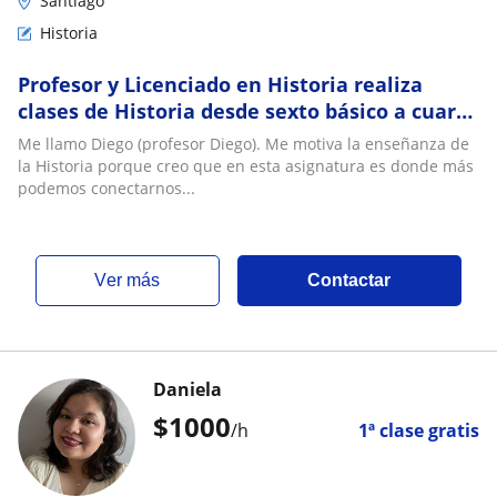
Santiago
Historia
Profesor y Licenciado en Historia realiza
clases de Historia desde sexto básico a cuarto
medio
Me llamo Diego (profesor Diego). Me motiva la enseñanza de
la Historia porque creo que en esta asignatura es donde más
podemos conectarnos...
ver más
Contactar
Daniela
$
1000
/h
1ª clase gratis