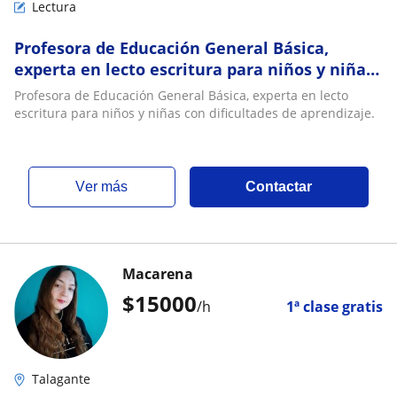
Lectura
Profesora de Educación General Básica,
experta en lecto escritura para niños y niñas
con dificultades de aprendizaje
Profesora de Educación General Básica, experta en lecto
escritura para niños y niñas con dificultades de aprendizaje.
ver más
Contactar
Macarena
$
15000
/h
1ª clase gratis
Talagante