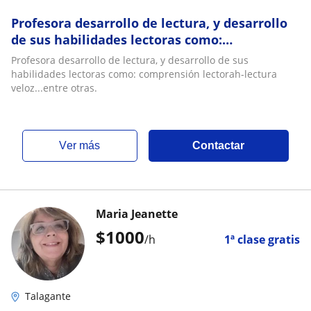
Profesora desarrollo de lectura, y desarrollo
de sus habilidades lectoras como:
comprensión lectorah-lectura veloz...entre
Profesora desarrollo de lectura, y desarrollo de sus
otras
habilidades lectoras como: comprensión lectorah-lectura
veloz...entre otras.
ver más
Contactar
Maria Jeanette
$
1000
/h
1ª clase gratis
Talagante