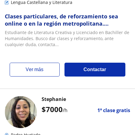
Lengua Castellana y Literatura
Clases particulares, de reforzamiento sea
online o en la región metropolitana.
Lenguaje, Historia
Estudiante de Literatura Creativa y Licenciado en Bachiller de
Humanidades. Busco dar clases y reforzamiento, ante
cualquier duda, contacta...
ver más
Contactar
Stephanie
$
7000
/h
1ª clase gratis
Padre Hurtado