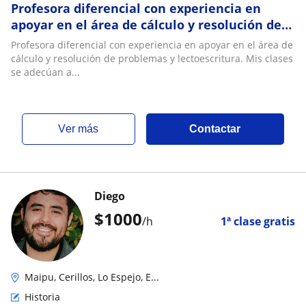
Profesora diferencial con experiencia en
apoyar en el área de cálculo y resolución de
problemas y lectoescritura. Mis clases se
Profesora diferencial con experiencia en apoyar en el área de
adecúan a cada estudiante, a sus
cálculo y resolución de problemas y lectoescritura. Mis clases
características y necesidades de apoyo
se adecúan a...
ver más
Contactar
Diego
$
1000
/h
1ª clase gratis
Maipu, Cerillos, Lo Espejo, E...
Historia