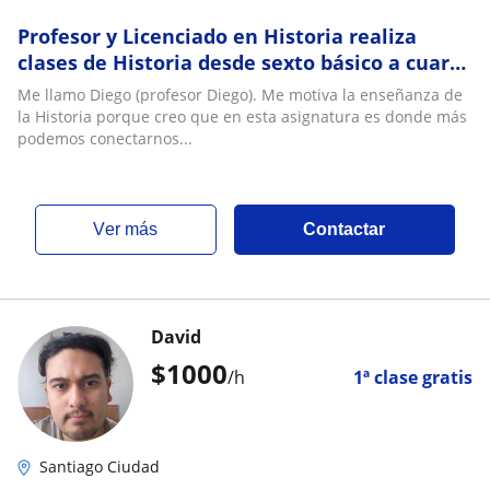
Profesor y Licenciado en Historia realiza
clases de Historia desde sexto básico a cuarto
medio
Me llamo Diego (profesor Diego). Me motiva la enseñanza de
la Historia porque creo que en esta asignatura es donde más
podemos conectarnos...
ver más
Contactar
David
$
1000
/h
1ª clase gratis
Santiago Ciudad