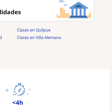
alidades
Clases en Quilpue
ad
Clases en Villa Alemana
<4h