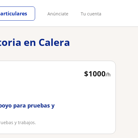
particulares
Anúnciate
Tu cuenta
toria en Calera
$
1000
/h
apoyo para pruebas y
ruebas y trabajos.