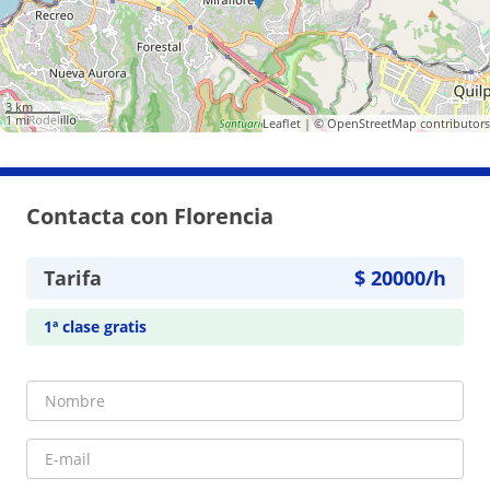
3 km
1 mi
Leaflet
| ©
OpenStreetMap
contributors
Contacta con Florencia
Tarifa
$
20000
/h
1ª clase gratis