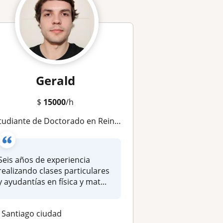
Gerald
$
15000
/h
e de Doctorado en Reino Unido, Magíster en Física y Licenciado en Astronomía de la Universidad de Chile realiza clases particulares de Física y Matemática para enseñanza básica, media y universitaria
Seis años de experiencia
realizando clases particulares
y ayudantías en física y mat...
Santiago ciudad