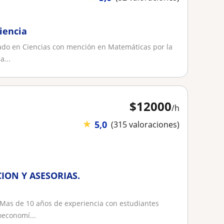
iencia
iado en Ciencias con mención en Matemáticas por la
a...
$
12000
/h
★
5,0
(315 valoraciones)
CION Y ASESORIAS.
 Mas de 10 años de experiencia con estudiantes
oeconomí...