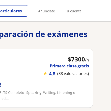
particulares
Anúnciate
Tu cuenta
reparación de exámenes
$
7300
/h
Primera clase gratis
★
4,8
(38 valoraciones)

ELTS Completo- Speaking, Writing, Listening o
ied...