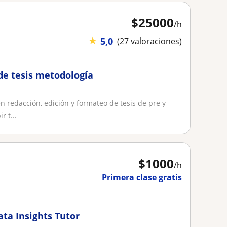
$
25000
/h
★
5,0
(27 valoraciones)
 de tesis metodología
 redacción, edición y formateo de tesis de pre y
 t...
$
1000
/h
Primera clase gratis
a Insights Tutor