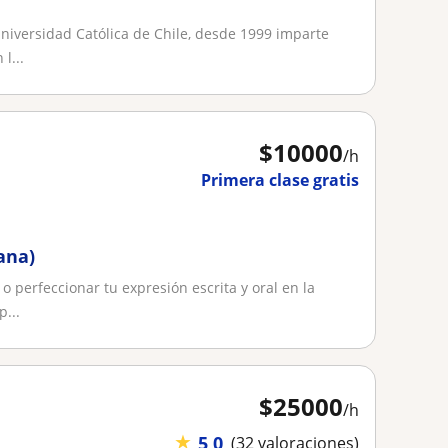
Universidad Católica de Chile, desde 1999 imparte
l...
$
10000
/h
Primera clase gratis
ana)
 perfeccionar tu expresión escrita y oral en la
p...
$
25000
/h
★
5,0
(32 valoraciones)