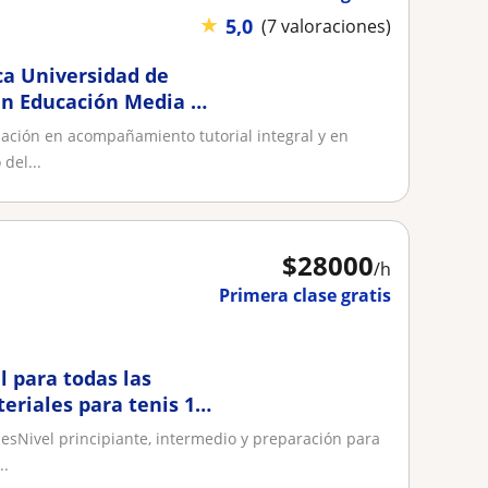
★
5,0
(7 valoraciones)
ca Universidad de
en Educación Media y
a PAES y
mación en acompañamiento tutorial integral y en
del...
$
28000
/h
Primera clase gratis
l para todas las
eriales para tenis 10
esNivel principiante, intermedio y preparación para
..