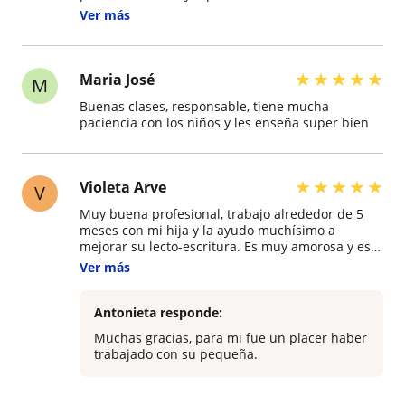
Gabriel es muy inquieto , ella lo encamino, ayudo
Ver más
, en todas las aéreas , desarrollando cada clase
con materiales diferentes sacándole potencial a
nuestro hijo, damos gracias por su trabajo,
responsable , puntual.
★
★
★
★
★
Maria José
M
Buenas clases, responsable, tiene mucha
paciencia con los niños y les enseña super bien
★
★
★
★
★
Violeta Arve
V
Muy buena profesional, trabajo alrededor de 5
meses con mi hija y la ayudo muchísimo a
mejorar su lecto-escritura. Es muy amorosa y eso
le dio mucha confianza a mi hija para trabajar
Ver más
con Antonieta ya que mi hija no se da con todo el
mundo! Recomendadisima!
Antonieta responde:
Muchas gracias, para mi fue un placer haber
trabajado con su pequeña.