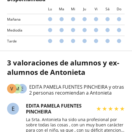
Lu
Ma
Mi
Ju
Vi
Sá
Do
Mañana
Mediodía
Tarde
3 valoraciones de alumnos y ex-
alumnos de Antonieta
EDITA PAMELA FUENTES PINCHEIRA y otras
V
M
E
2 personas recomiendan a Antonieta
EDITA PAMELA FUENTES
E
★
★
★
★
★
PINCHEIRA
La Srta. Antonieta ha sido una profesional por
sobre todas las cosas , con un muy buen carácter
para con el niño, ya que , con su déficit atencional