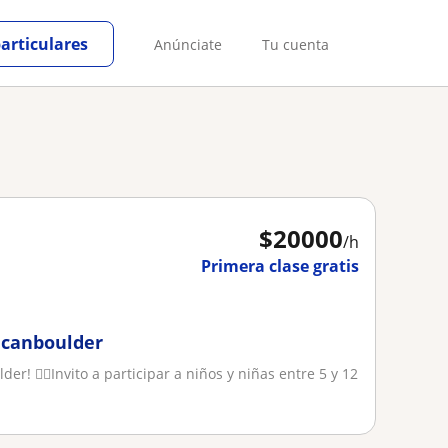
particulares
Anúnciate
Tu cuenta
$
20000
/h
Primera clase gratis
olcanboulder
r! 🧗‍♂️Invito a participar a niños y niñas entre 5 y 12