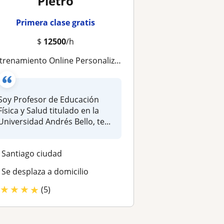
Pietro
Primera clase gratis
$
12500
/h
renamiento Online Personalizado (con programa de entrenamiento)
Soy Profesor de Educación
Física y Salud titulado en la
Universidad Andrés Bello, te...
Santiago ciudad
Se desplaza a domicilio
★
★
★
★
(5)