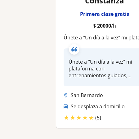
Constanza
Primera clase gratis
$
20000
/h
Únete a "Un día a la vez" mi plataforma con entrenamientos guiados, alimentación práctica, trabajando hábitos, mente y espír
Únete a "Un día a la vez" mi
plataforma con
entrenamientos guiados,
alimentación prá...
San Bernardo
Se desplaza a domicilio
★
★
★
★
★
(5)