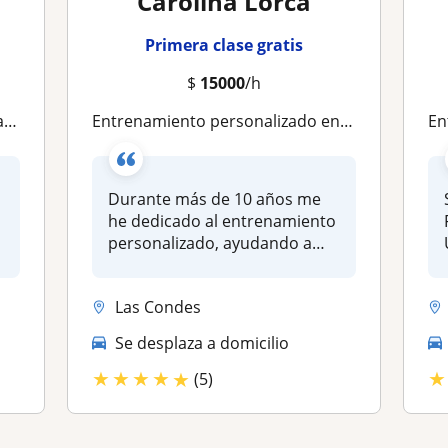
Carolina Lorca
Primera clase gratis
$
15000
/h
itu
Entrenamiento personalizado en linea para alcanzar tus objetivos
Ent
Durante más de 10 años me
he dedicado al entrenamiento
personalizado, ayudando a
per...
Las Condes
Se desplaza a domicilio
★
★
★
★
★
★
(5)