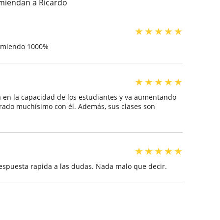
miendan a Ricardo
★
★
★
★
★
comiendo 1000%
★
★
★
★
★
ca en la capacidad de los estudiantes y va aumentando
rado muchísimo con él. Además, sus clases son
★
★
★
★
★
espuesta rapida a las dudas. Nada malo que decir.