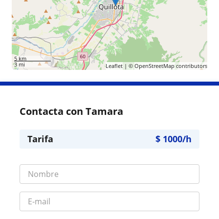
5 km
3 mi
Leaflet
| ©
OpenStreetMap
contributors
Contacta con Tamara
Tarifa
$
1000
/h