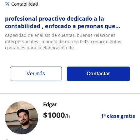
Contabilidad
profesional proactivo dedicado a la
contabilidad , enfocado a personas que
quieran aprender o necesiten de esta
capacidad de análisis de cuentas, buenas relaciones
materia
interpersonales , manejo de norma IFRS, conocimientos
contables para la elaboración de...
ver más
Contactar
Edgar
$
1000
/h
1ª clase gratis