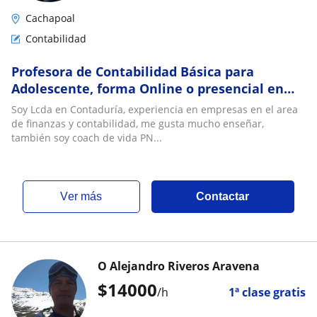
Cachapoal
Contabilidad
Profesora de Contabilidad Básica para
Adolescente, forma Online o presencial en
machali
Soy Lcda en Contaduría, experiencia en empresas en el area
de finanzas y contabilidad, me gusta mucho enseñar,
también soy coach de vida PN...
ver más
Contactar
O Alejandro Riveros Aravena
$
14000
/h
1ª clase gratis