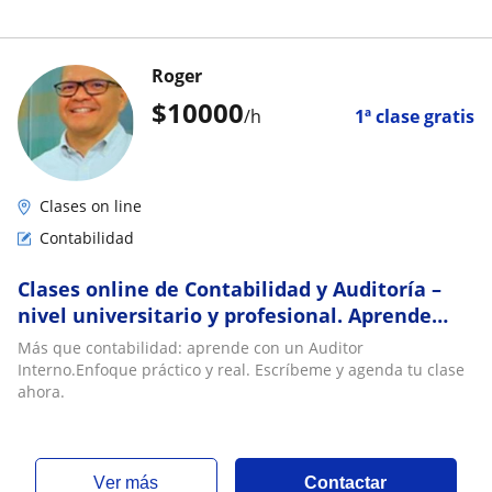
Roger
$
10000
/h
1ª clase gratis
Clases on line
Contabilidad
Clases online de Contabilidad y Auditoría –
nivel universitario y profesional. Aprende
fácil, práctico y aplicado a casos reales
Más que contabilidad: aprende con un Auditor
Interno.Enfoque práctico y real. Escríbeme y agenda tu clase
ahora.
ver más
Contactar