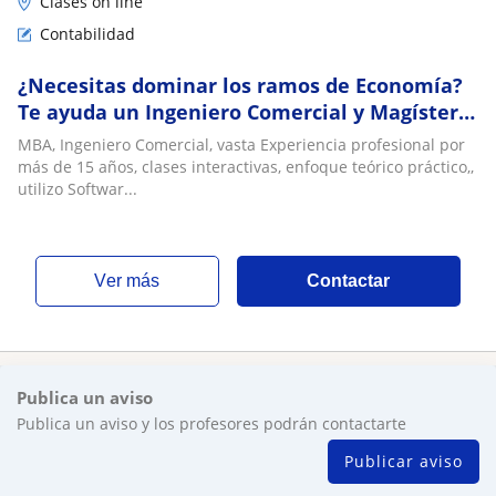
Clases on line
Contabilidad
¿Necesitas dominar los ramos de Economía?
Te ayuda un Ingeniero Comercial y Magíster
en Administración con sólida trayectoria
MBA, Ingeniero Comercial, vasta Experiencia profesional por
profesional. Aprende Microeconomía,
más de 15 años, clases interactivas, enfoque teórico práctico,,
Contabilidad, Proyectos y más con la visión de
utilizo Softwar...
quien ha trabajado en el rubro empresarial y
ver más
Contactar
Publica un aviso
Publica un aviso y los profesores podrán contactarte
Publicar aviso