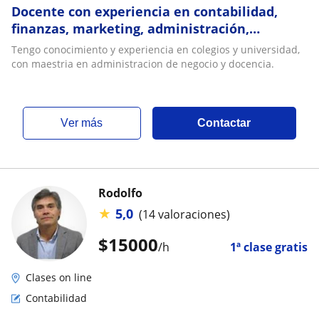
Docente con experiencia en contabilidad,
finanzas, marketing, administración,
proyectos
Tengo conocimiento y experiencia en colegios y universidad,
con maestria en administracion de negocio y docencia.
ver más
Contactar
Rodolfo
★
5,0
(14 valoraciones)
$
15000
/h
1ª clase gratis
Clases on line
Contabilidad