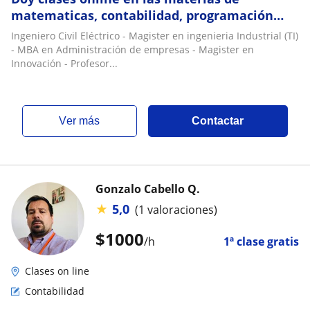
matematicas, contabilidad, programación
scratch, emprendimiento e innovación
Ingeniero Civil Eléctrico - Magister en ingenieria Industrial (TI)
- MBA en Administración de empresas - Magister en
Innovación - Profesor...
ver más
Contactar
Gonzalo Cabello Q.
★
5,0
(1 valoraciones)
$
1000
/h
1ª clase gratis
Clases on line
Contabilidad