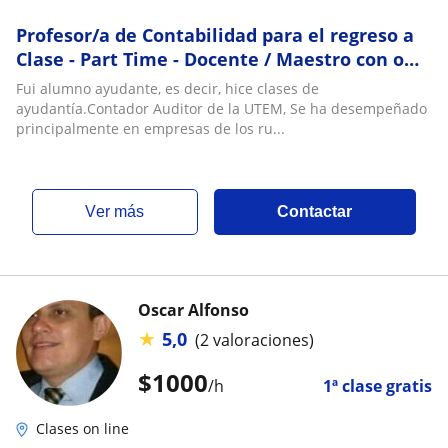
Profesor/a de Contabilidad para el regreso a
Clase - Part Time - Docente / Maestro con o
sin experiencia
Fui alumno ayudante, es decir, hice clases de
ayudantía.Contador Auditor de la UTEM, Se ha desempeñado
principalmente en empresas de los ru...
ver más
Contactar
Oscar Alfonso
★
5,0
(2 valoraciones)
$
1000
/h
1ª clase gratis
Clases on line