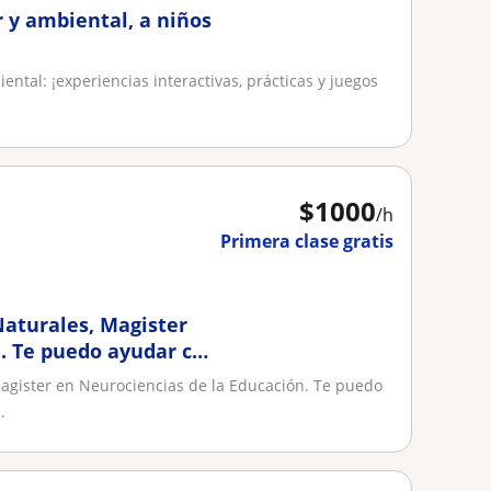
r y ambiental, a niños
ental: ¡experiencias interactivas, prácticas y juegos
$
1000
/h
Primera clase gratis
Naturales, Magister
. Te puedo ayudar con
l área de las ciencias
Magister en Neurociencias de la Educación. Te puedo
io
.