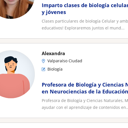
Imparto clases de biología celula
y jóvenes
Clases particulares de biología Celular y ambi
educativos! Exploraremos juntos el mund...
Alexandra
Valparaíso Ciudad
Biología
Profesora de Biología y Ciencias 
en Neurociencias de la Educación
el aprendizaje de contenidos en e
Profesora de Biología y Ciencias Naturales, 
naturales y con técnicas de estud
ayudar con el aprendizaje de contenidos en..