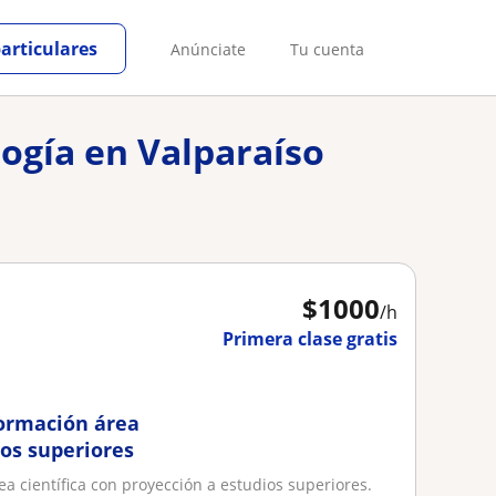
particulares
Anúnciate
Tu cuenta
logía en Valparaíso
$
1000
/h
Primera clase gratis
formación área
ios superiores
ea científica con proyección a estudios superiores.