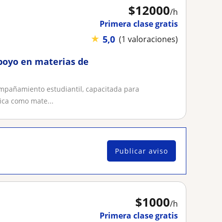
$
12000
/h
Primera clase gratis
★
5,0
(1 valoraciones)
apoyo en materias de
ompañamiento estudiantil, capacitada para
ica como mate...
Publicar aviso
$
1000
/h
Primera clase gratis