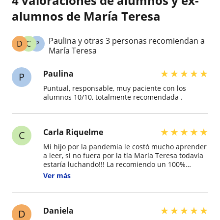
4 valoraciones de alumnos y ex-
alumnos de María Teresa
Paulina y otras 3 personas recomiendan a
D
C
P
María Teresa
★
★
★
★
★
Paulina
P
Puntual, responsable, muy paciente con los
alumnos 10/10, totalmente recomendada .
★
★
★
★
★
Carla Riquelme
C
Mi hijo por la pandemia le costó mucho aprender
a leer, si no fuera por la tía María Teresa todavía
estaría luchando!!! La recomiendo un 100%
Amable, amorosa, preocupada, excelente método
Ver más
de aprendizaje
★
★
★
★
★
Daniela
D