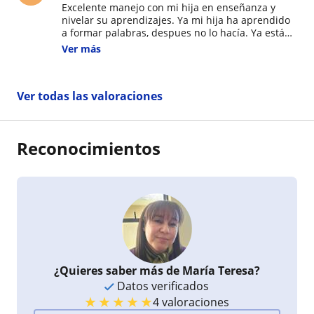
Excelente manejo con mi hija en enseñanza y
nivelar su aprendizajes. Ya mi hija ha aprendido
a formar palabras, despues no lo hacía. Ya está
mas preparada para seguir avanzando en sus
Ver más
aprendizajes y llegar a segundo con mucho más
confianza y solo seguir reforzando en la lectura
Ver todas las valoraciones
Reconocimientos
¿Quieres saber más de María Teresa?
Datos verificados
★
★
★
★
★
4 valoraciones