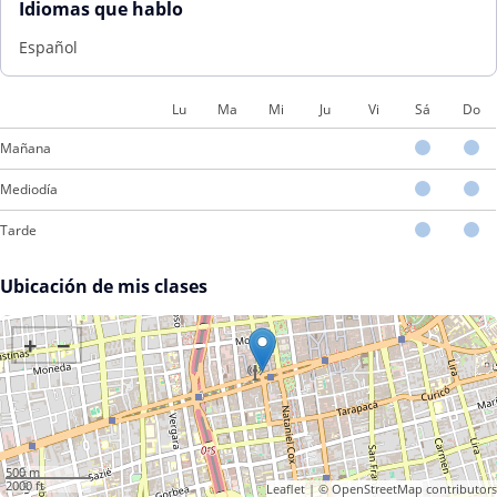
Idiomas que hablo
Español
Lu
Ma
Mi
Ju
Vi
Sá
Do
Mañana
Mediodía
Tarde
Ubicación de mis clases
+
−
500 m
2000 ft
Leaflet
| ©
OpenStreetMap
contributors