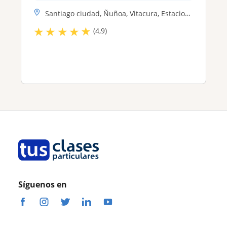
Santiago ciudad, Ñuñoa, Vitacura, Estacion Central, La Florida, La Reina, Providencia, Las Condes
★
★
★
★
★
(4,9)
Síguenos en