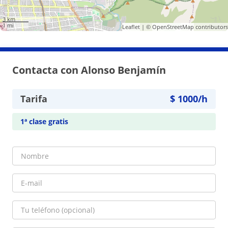
3 km
1 mi
Leaflet
| ©
OpenStreetMap
contributors
Contacta con Alonso Benjamín
Tarifa
$
1000
/h
1ª clase gratis