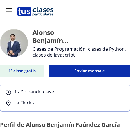
Alonso
Benjamín
Faúndez
Clases de Programación, clases de Python,
clases de Javascript
García
1ª clase gratis
Enviar mensaje
1 año dando clase
La Florida
Perfil de Alonso Benjamín Faúndez García