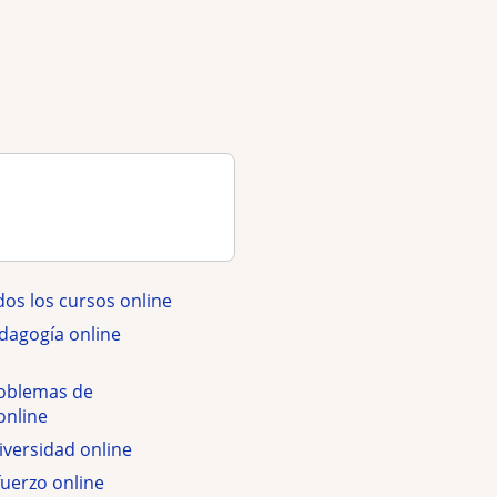
dos los cursos online
dagogía online
roblemas de
online
iversidad online
fuerzo online