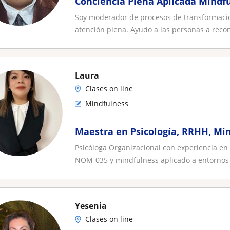
Conciencia Plena Aplicada Mindf
Soy moderador de procesos de transformación
atención plena. Ayudo a las personas a recon
Laura
Clases on line
Mindfulness
Maestra en Psicología, RRHH, Mi
Psicóloga Organizacional con experiencia en 
NOM-035 y mindfulness aplicado a entornos l
Yesenia
Clases on line