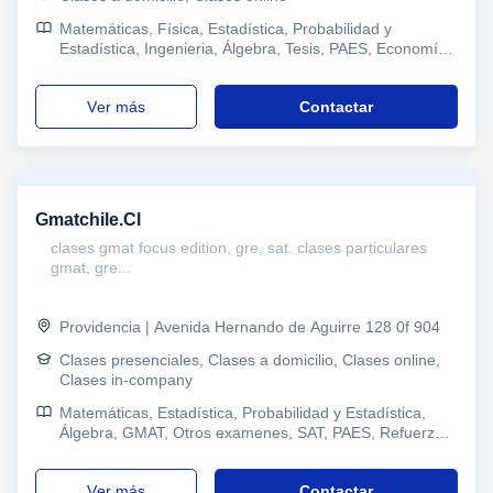
Matemáticas, Física, Estadística, Probabilidad y
Estadística, Ingenieria, Álgebra, Tesis, PAES, Economía,
Administración de empresas, Matemáticas y Dirección
financiera, Finanzas, Econometría, Macroeconomía
ver más
Contactar
Gmatchile.Cl
clases gmat focus edition, gre, sat. clases particulares
gmat, gre...
Providencia | Avenida Hernando de Aguirre 128 0f 904
Clases presenciales, Clases a domicilio, Clases online,
Clases in-company
Matemáticas, Estadística, Probabilidad y Estadística,
Álgebra, GMAT, Otros examenes, SAT, PAES, Refuerzo,
Enseñanza Media, Universidad
ver más
Contactar