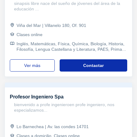
sinapsis libre nace del sueño de jóvenes del área de la
educación ...
Viña del Mar | Villanelo 180, Of. 901
Clases online
Inglés, Matemáticas, Física, Química, Biología, Historia,
Filosofía, Lengua Castellana y Literatura, PAES, Primaria
y Secundaria, Enseñanza Media, Enseñanza Básica,
Psicologia, Técnicas de estudio, Problemas de
ver más
Contactar
aprendizaje, TDAH Trastorno por déficit de atención,
Pedagogía, Atención a personas dependientes
Profesor Ingeniero Spa
bienvenido a profe ingenieroen profe ingeniero, nos
especializamos...
Lo Barnechea | Av. las condes 14701
Clases a domicilio, Clases online