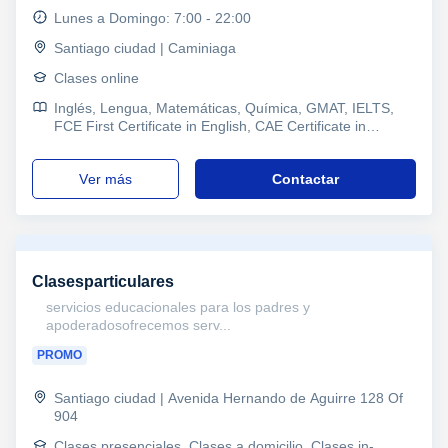
Lunes a Domingo: 7:00 - 22:00
Santiago ciudad | Caminiaga
Clases online
Inglés, Lengua, Matemáticas, Química, GMAT, IELTS,
FCE First Certificate in English, CAE Certificate in
Advanced English, B1 PET, Refuerzo, Primaria y
Secundaria, Enseñanza Media, Todos los cursos,
ver más
Contactar
Enseñanza Básica, Universidad, Ciclos Formativos
Clasesparticulares
servicios educacionales para los padres y
apoderadosofrecemos serv...
PROMO
Santiago ciudad | Avenida Hernando de Aguirre 128 Of
904
Clases presenciales, Clases a domicilio, Clases in-