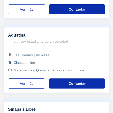
Álgebra, Tecnología, Informática, Diseño Gráfico,
Mecánica, Otras tecnologías, Autocad, Edición
ver más
Contactar
audiovisual, Inteligencia artificial, Dibujo, DISEÑADOR
MULTIMEDIA, Tesis, PAES, Refuerzo, Primaria y
Secundaria, Enseñanza Media, Todos los cursos,
Enseñanza Básica, Universidad, Ciclos Formativos, Tarot
Agustina
hola, soy estudiante de universidad
Las Condes | Av plaza
Clases online
Matemáticas, Química, Biología, Bioquímica
ver más
Contactar
Sinapsis Libre