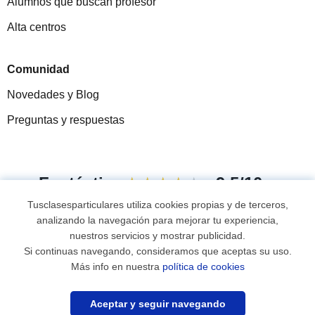
Alumnos que buscan profesor
Alta centros
Comunidad
Novedades y Blog
Preguntas y respuestas
Fantástica
★★★★★
9,5/10
Tusclasesparticulares utiliza cookies propias y de terceros,
305915
opiniones de alumnos
analizando la navegación para mejorar tu experiencia,
nuestros servicios y mostrar publicidad.
Si continuas navegando, consideramos que aceptas su uso.
© 2007 - 2026 Tus clases particulares
Más info en nuestra
política de cookies
Mapa web:
Profesores particulares
Aceptar y seguir navegando