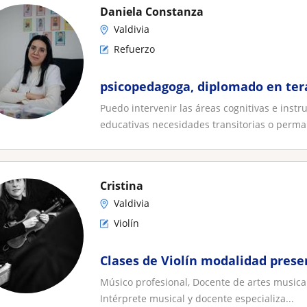
Daniela Constanza
Valdivia
Refuerzo
psicopedagoga, diplomado en tera
Puedo intervenir las áreas cognitivas e inst
educativas necesidades transitorias o perma
Cristina
Valdivia
Violín
Clases de Violín modalidad presen
Músico profesional, Docente de artes musical
Intérprete musical y docente especializa...