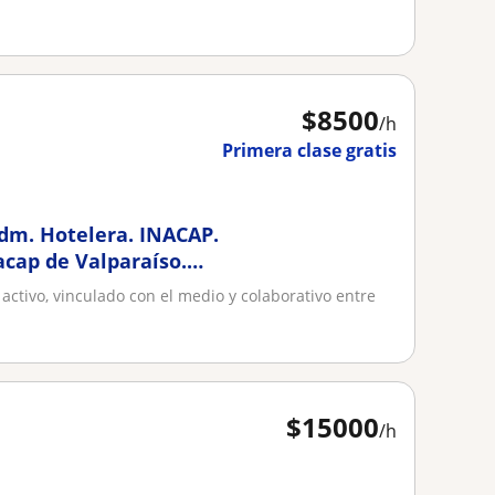
$
8500
/h
Primera clase gratis
Adm. Hotelera. INACAP.
acap de Valparaíso.
ación
activo, vinculado con el medio y colaborativo entre
OS
$
15000
/h