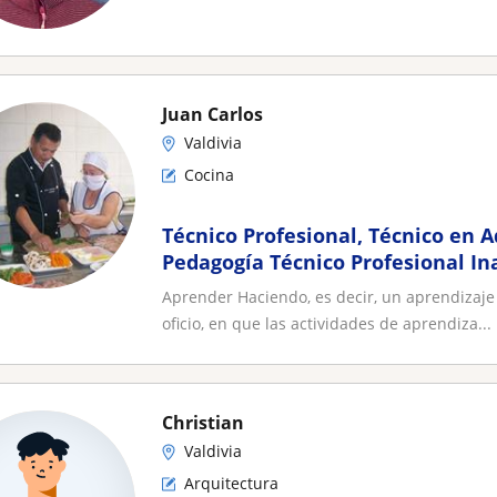
Juan Carlos
Valdivia
Cocina
Técnico Profesional, Técnico en 
Pedagogía Técnico Profesional In
Técnico Profesional en Rehabilit
Aprender Haciendo, es decir, un aprendizaje 
drogodependientes CFT LOS LAG
oficio, en que las actividades de aprendiza...
Christian
Valdivia
Arquitectura