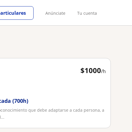
particulares
Anúnciate
Tu cuenta
$
1000
/h
cada (700h)
oconocimiento que debe adaptarse a cada persona, a
...