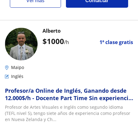
ver más
Contactar
Alberto
$
1000
/h
1ª clase gratis
Maipo
Inglés
Profesor/a Online de Inglés, Ganando desde
12.000$/h - Docente Part Time Sin experiencia
en Calera de Tango
Profesor de Artes Visuales e Inglés como segundo idioma
(TEFL nivel 5), tengo siete años de experiencia como profesor
en Nueva Zelanda y Ch...