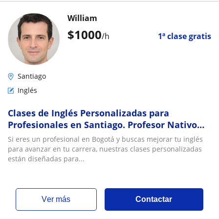
William
$
1000
/h
1ª clase gratis
Santiago
Inglés
Clases de Inglés Personalizadas para
Profesionales en Santiago. Profesor Nativo
con Más de 10 Años de Experiencia
Si eres un profesional en Bogotá y buscas mejorar tu inglés
para avanzar en tu carrera, nuestras clases personalizadas
están diseñadas para...
ver más
Contactar