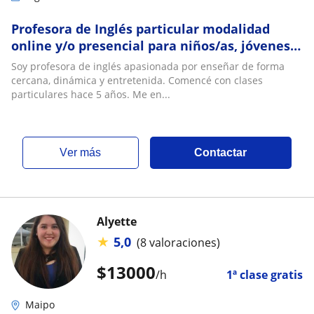
Profesora de Inglés particular modalidad
online y/o presencial para niños/as, jóvenes y
adultos
Soy profesora de inglés apasionada por enseñar de forma
cercana, dinámica y entretenida. Comencé con clases
particulares hace 5 años. Me en...
ver más
Contactar
Alyette
★
5,0
(8 valoraciones)
$
13000
/h
1ª clase gratis
Maipo