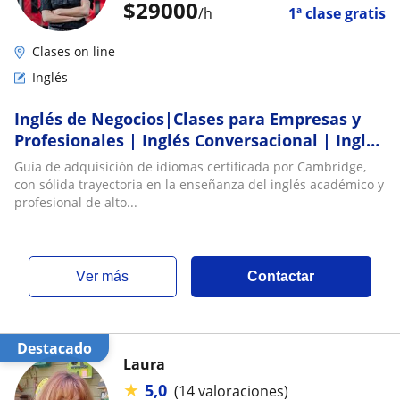
$
29000
/h
1ª clase gratis
Clases on line
Inglés
Inglés de Negocios|Clases para Empresas y
Profesionales | Inglés Conversacional | Inglés
para adolescentes | Prepacíon para las
Guía de adquisición de idiomas certificada por Cambridge,
entrevistas en inglés |Enfoque en escuchar y
con sólida trayectoria en la enseñanza del inglés académico y
hablar de la guía de adquisición de idiomas
profesional de alto...
graduada de Cambridge
ver más
Contactar
Destacado
Laura
★
5,0
(14 valoraciones)