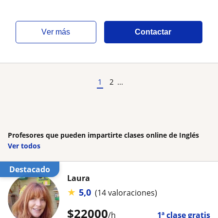
ver más
Contactar
1
2
...
Profesores que pueden impartirte clases online de Inglés
Ver todos
Destacado
Laura
★
5,0
(14 valoraciones)
$
22000
/h
1ª clase gratis