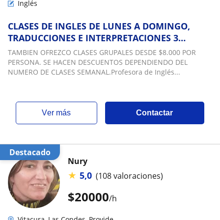
Inglés
CLASES DE INGLES DE LUNES A DOMINGO,
TRADUCCIONES E INTERPRETACIONES 3
IDIOMAS TODOS NIVELES: INGLES DE
TAMBIEN OFREZCO CLASES GRUPALES DESDE $8.000 POR
NEGOCIOS EN LAS CONDES, PROVIDENCIA,
PERSONA. SE HACEN DESCUENTOS DEPENDIENDO DEL
MAIPU, ÑUÑOA, PUDAHUEL, VITACURA, LA
NUMERO DE CLASES SEMANAL.Profesora de Inglés...
FLORIDA, G. AVENIDA, ÑUÑOA, LA REINA,
SANTIAGO C
ver más
Contactar
Destacado
Nury
★
5,0
(108 valoraciones)
$
20000
/h
Vitacura, Las Condes, Provide...