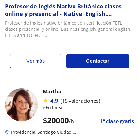
Profesor de Inglés Nativo Británico clases
online y presencial - Native, English,
Professor, British, Británico
Profesor de Inglés nativo británico con certificación TEFL
clases presencial y online. Business english, general english,
IELTS and TOEFL.H...
ver más
Contactar
Martha
★
4,9
(15 valoraciones)
En línea
$
20000
/h
1ª clase gratis
Providencia, Santiago Ciudad,...