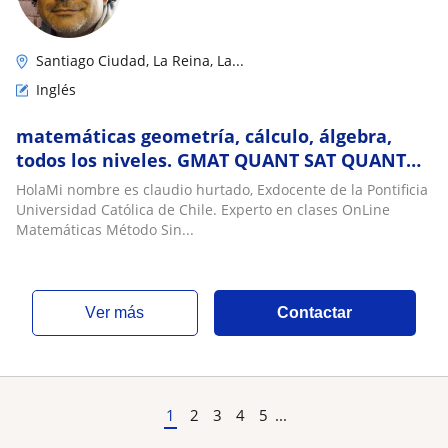
Santiago Ciudad, La Reina, La...
Inglés
matemáticas geometría, cálculo, álgebra,
todos los niveles. GMAT QUANT SAT QUANT
GRE QUANT
HolaMi nombre es claudio hurtado, Exdocente de la Pontificia
Universidad Católica de Chile. Experto en clases OnLine
Matemáticas Método Sin...
ver más
Contactar
1
2
3
4
5
...