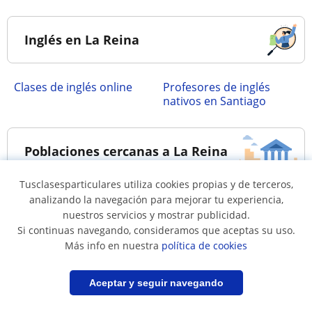
Inglés en La Reina
Clases de inglés online
Profesores de inglés
nativos en Santiago
Poblaciones cercanas a La Reina
Tusclasesparticulares utiliza cookies propias y de terceros,
Clases de inglés en
Clases de inglés en
analizando la navegación para mejorar tu experiencia,
nuestros servicios y mostrar publicidad.
Estacion Central
Huechuraba
Si continuas navegando, consideramos que aceptas su uso.
Clases de inglés en La
Clases de inglés en Las
Más info en nuestra
política de cookies
Florida
Condes
Clases de inglés en
Clases de inglés en
Filtrar
Guardar búsqueda
Aceptar y seguir navegando
Macul
Ñuñoa