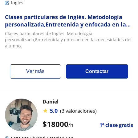
Inglés
Clases particulares de Inglés. Metodología
personalizada,Entretenida y enfocada en las
necesidades del alumno
Clases particulares de Inglés. Metodología
personalizada,Entretenida y enfocada en las necesidades del
alumno.
ver más
Contactar
Daniel
★
5,0
(3 valoraciones)
$
18000
/h
1ª clase gratis