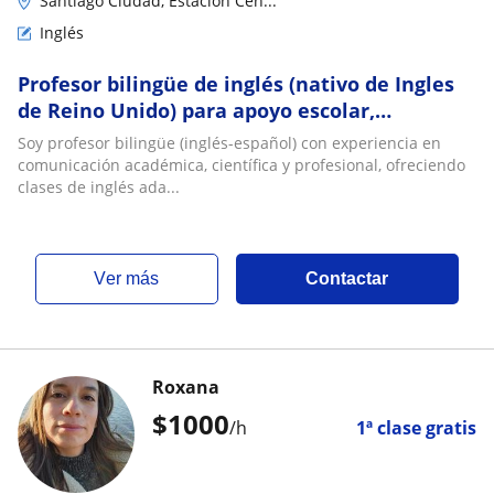
Santiago Ciudad, Estacion Cen...
Inglés
Profesor bilingüe de inglés (nativo de Ingles
de Reino Unido) para apoyo escolar,
universitario y profesional
Soy profesor bilingüe (inglés-español) con experiencia en
comunicación académica, científica y profesional, ofreciendo
clases de inglés ada...
ver más
Contactar
Roxana
$
1000
/h
1ª clase gratis