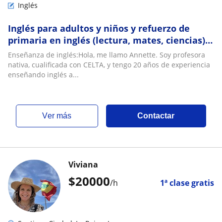
Inglés
Inglés para adultos y niños y refuerzo de
primaria en inglés (lectura, mates, ciencias).
Nativa, fully qualified (PGCE)
Enseñanza de inglés:Hola, me llamo Annette. Soy profesora
nativa, cualificada con CELTA, y tengo 20 años de experiencia
enseñando inglés a...
ver más
Contactar
Viviana
$
20000
/h
1ª clase gratis