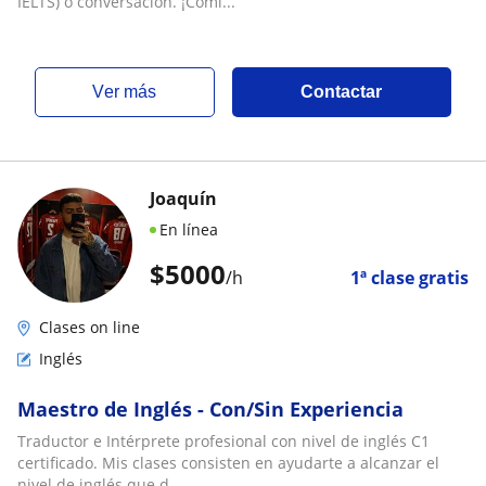
IELTS) o conversación. ¡Comi...
ver más
Contactar
Joaquín
En línea
$
5000
/h
1ª clase gratis
Clases on line
Inglés
Maestro de Inglés - Con/Sin Experiencia
Traductor e Intérprete profesional con nivel de inglés C1
certificado. Mis clases consisten en ayudarte a alcanzar el
nivel de inglés que d...