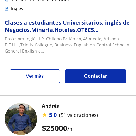
Inglés
Clases a estudiantes Universitarios, inglés de
Negocios,Minería,Hoteles,OTECS
capacitación,Contabilidad,Inglés
Profesora Inglés I.P. Chileno Británico, 4° medio, Arizona
Técnico,TOEIC, Sence cursos: Hoteles, Inglés
E.E.U.U,Trinity Collegue, Business English en Central School y
de negocios, Contadores, Empresas de
General English e...
Minería ,etc. Traducciones area mineria,salud
y negocios
ver más
Contactar
Andrés
★
5,0
(51 valoraciones)
$
25000
/h