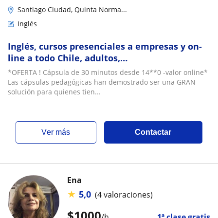
Santiago Ciudad, Quinta Norma...
Inglés
Inglés, cursos presenciales a empresas y on-
line a todo Chile, adultos,
universitarios.Objetivos específicos. English
*OFERTA ! Cápsula de 30 minutos desde 14**0 -valor online*
made easy. Capsulas min!
Las cápsulas pedagógicas han demostrado ser una GRAN
solución para quienes tien...
ver más
Contactar
Ena
★
5,0
(4 valoraciones)
$
1000
/h
1ª clase gratis