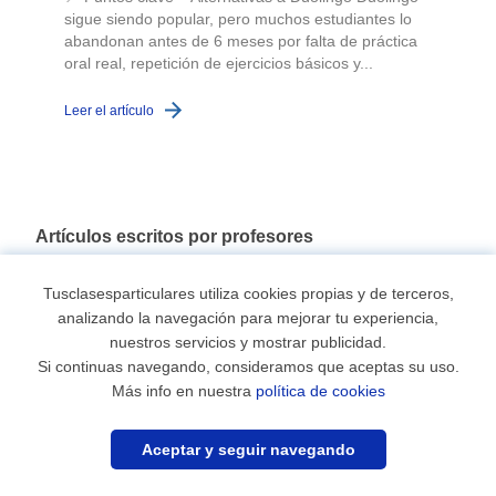
sigue siendo popular, pero muchos estudiantes lo
abandonan antes de 6 meses por falta de práctica
oral real, repetición de ejercicios básicos y...
c
Leer el artículo
L
Artículos escritos por profesores
4 formas de sumar y restar números enteros (Z)
Tusclasesparticulares utiliza cookies propias y de terceros,
analizando la navegación para mejorar tu experiencia,
¿Para qué sirven las matemáticas en la vida?
nuestros servicios y mostrar publicidad.
Si continuas navegando, consideramos que aceptas su uso.
¿Tienen alguna utilidad las matemáticas? Reflexión en torno
Más info en nuestra
política de cookies
a esta habitual pregunta
¿Necesitas profesor?
El origen de todo estudio parte de la necesidad de
Aceptar y seguir navegando
conocimiento que se quiere satisfacer.
Encuéntralo ahora
0