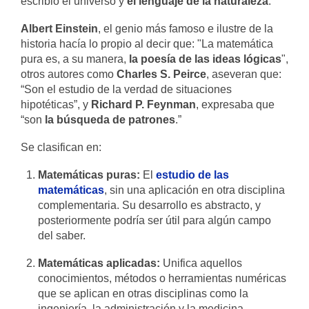
escribió el universo y
el lenguaje de la naturaleza
."
Albert Einstein
, el genio más famoso e ilustre de la
historia hacía lo propio al decir que: "La matemática
pura es, a su manera,
la poesía de las ideas lógicas
",
otros autores como
Charles S. Peirce
, aseveran que:
“Son el estudio de la verdad de situaciones
hipotéticas”, y
Richard P. Feynman
, expresaba que
“son
la búsqueda de patrones
.”
Se clasifican en:
Matemáticas puras:
El
estudio de las
matemáticas
, sin una aplicación en otra disciplina
complementaria. Su desarrollo es abstracto, y
posteriormente podría ser útil para algún campo
del saber.
Matemáticas aplicadas:
Unifica aquellos
conocimientos, métodos o herramientas numéricas
que se aplican en otras disciplinas como la
ingeniería, la administración y la medicina.