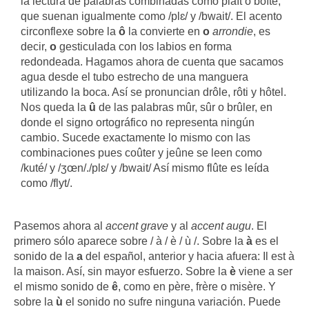
la lectura de palabras combinadas como plaît o boîte,
que suenan igualmente como /plɛ/ y /bwait/. El acento
circonflexe sobre la
ô
la convierte en
o
arrondie
, es
decir,
o
gesticulada con los labios en forma
redondeada. Hagamos ahora de cuenta que sacamos
agua desde el tubo estrecho de una manguera
utilizando la boca. Así se pronuncian drôle, rôti y hôtel.
Nos queda la
û
de las palabras mûr, sûr o brûler, en
donde el signo ortográfico no representa ningún
cambio. Sucede exactamente lo mismo con las
combinaciones pues coûter y jeûne se leen como
/kuté/ y /ʒœn/./plɛ/ y /bwait/
Así mismo flûte es leída
como /flyt/.
Pasemos ahora al
accent grave
y al
accent augu
. El
primero sólo aparece sobre / à / è / ù /. Sobre la
à
es el
sonido de la
a
del español, anterior y hacia afuera: Il est à
la maison. Así, sin mayor esfuerzo. Sobre la
è
viene a ser
el mismo sonido de
ê
, como en père, frère o misère. Y
sobre la
ù
el sonido no sufre ninguna variación. Puede