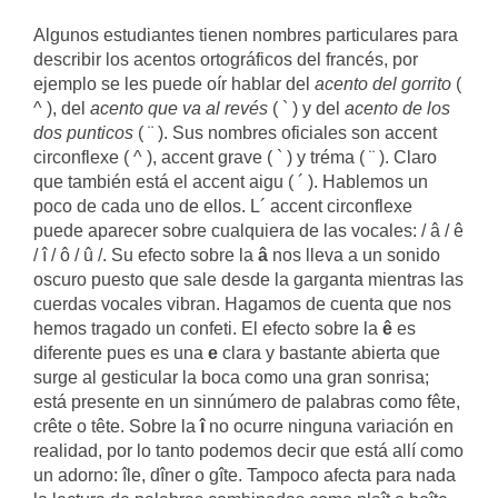
Algunos estudiantes tienen nombres particulares para
describir los acentos ortográficos del francés, por
ejemplo se les puede oír hablar del
acento del gorrito
(
^ ), del
acento que va al revés
( ` ) y del
acento de los
dos punticos
( ¨ ). Sus nombres oficiales son accent
circonflexe ( ^ ), accent grave ( ` ) y tréma ( ¨ ). Claro
que también está el accent aigu ( ´ ). Hablemos un
poco de cada uno de ellos. L´ accent circonflexe
puede aparecer sobre cualquiera de las vocales: / â / ê
/ î / ô / û /. Su efecto sobre la
â
nos lleva a un sonido
oscuro puesto que sale desde la garganta mientras las
cuerdas vocales vibran. Hagamos de cuenta que nos
hemos tragado un confeti. El efecto sobre la
ê
es
diferente pues es una
e
clara y bastante abierta que
surge al gesticular la boca como una gran sonrisa;
está presente en un sinnúmero de palabras como fête,
crête o tête. Sobre la
î
no ocurre ninguna variación en
realidad, por lo tanto podemos decir que está allí como
un adorno: île, dîner o gîte. Tampoco afecta para nada