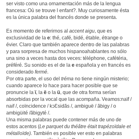
ser visto como una ornamentación más de la lengua
francesa: Où se trouve l enfant?. Muy curiosamente ésta
es la única palabra del francés donde se presenta.
Es momento de referirnos al
accent aigu
, que es
exclusividad de la
e
: thé, café, bidé, étable, étrange o
évier. Claro que también aparece dentro de las palabras
y para sorpresa de muchos hispanoahablantes no sólo
una sino a veces hasta dos veces: téléphone, cafétéria,
préféré. Su sonido es el de la
e
española y en francés es
considerado
fermé
.
Por otra parte, el uso del
tréma
no tiene ningún misterio;
cuando aparece lo hace para hacer posible que se
pronuncie la
ï
, la
ë
o la
ü
, que de otra forma serían
absorbidas por la vocal que las acompaña. Veamos:naïf /
naif /, coïncidence /
kͻԐsidãs /
, ambiguë /
ãbigy /
o
ambigüité /
ãbigyté /.
Una misma palabras puede contener más de uno de
estos acentos (
Le parquet du théâtre était trapézoïdale et
métalloïde).
También es posible ver esto en palabras