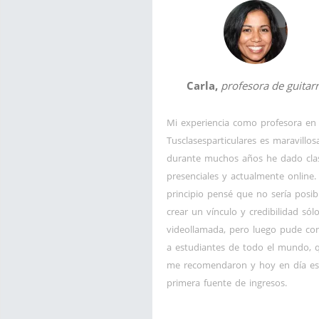
Carla,
profesora de guitar
Mi experiencia como profesora en
Tusclasesparticulares es maravillos
durante muchos años he dado cla
presenciales y actualmente online. 
principio pensé que no sería posib
crear un vínculo y credibilidad sól
videollamada, pero luego pude co
a estudiantes de todo el mundo, 
me recomendaron y hoy en día es
primera fuente de ingresos.