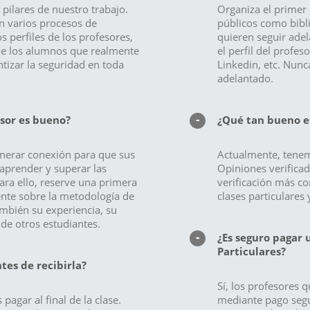
 pilares de nuestro trabajo.
Organiza el primer 
 varios procesos de
públicos como bibli
 perfiles de los profesores,
quieren seguir adel
 de los alumnos que realmente
el perfil del profes
ntizar la seguridad en toda
Linkedin, etc. Nunc
adelantado.
sor es bueno?
¿Qué tan bueno es
nerar conexión para que sus
Actualmente, tenem
aprender y superar las
Opiniones verificad
ara ello, reserve una primera
verificación más co
nte sobre la metodología de
clases particulares
bién su experiencia, su
de otros estudiantes.
¿Es seguro pagar 
Particulares?
tes de recibirla?
Sí, los profesores 
agar al final de la clase.
mediante pago segu