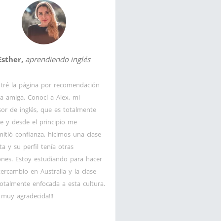
Esther,
aprendiendo inglés
tré la página por recomendación
a amiga. Conocí a Alex, mi
sor de inglés, que es totalmente
le y desde el principio me
mitió confianza, hicimos una clase
ta y su perfil tenía otras
ones. Estoy estudiando para hacer
tercambio en Australia y la clase
totalmente enfocada a esta cultura.
 muy agradecida!!!