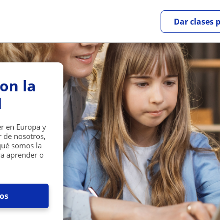
Dar clases 
on la
d
er en Europa y
r de nosotros,
qué somos la
ra aprender o
dos