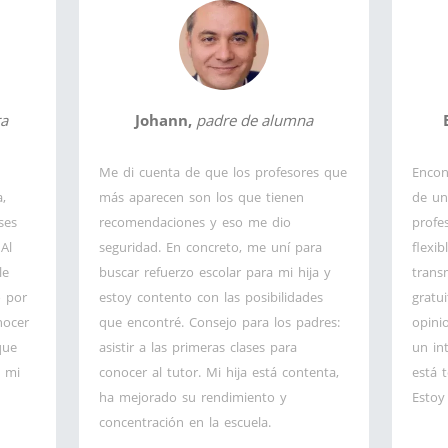
ra
Johann,
padre de alumna
Me di cuenta de que los profesores que
Encon
a,
más aparecen son los que tienen
de un
ses
recomendaciones y eso me dio
profe
Al
seguridad. En concreto, me uní para
flexib
le
buscar refuerzo escolar para mi hija y
trans
o por
estoy contento con las posibilidades
gratui
nocer
que encontré. Consejo para los padres:
opini
que
asistir a las primeras clases para
un in
 mi
conocer al tutor. Mi hija está contenta,
está 
ha mejorado su rendimiento y
Estoy
concentración en la escuela.