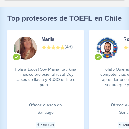
Top profesores de TOEFL en Chile
Mariia
Ro
(
46
)
Hola a todos! Soy Mariia Katirkina
Hola! ¿Quiere
- músico profesional rusa! Doy
competencias e
clases de flauta y RUSO online o
aprender uno 
pres...
seguro que y
Ofrece clases en
Ofrece c
Santiago
Sant
$
23000
/H
$
120