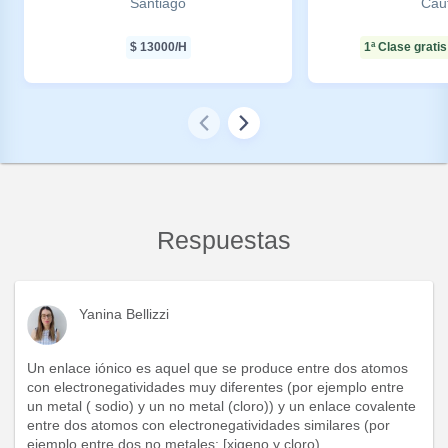
Santiago
Cau
$
13000
/H
1ª Clase gratis
Respuestas
Yanina Bellizzi
Un enlace iónico es aquel que se produce entre dos atomos
con electronegatividades muy diferentes (por ejemplo entre
un metal ( sodio) y un no metal (cloro)) y un enlace covalente
entre dos atomos con electronegatividades similares (por
ejemplo entre dos no metales: [xigeno y cloro)