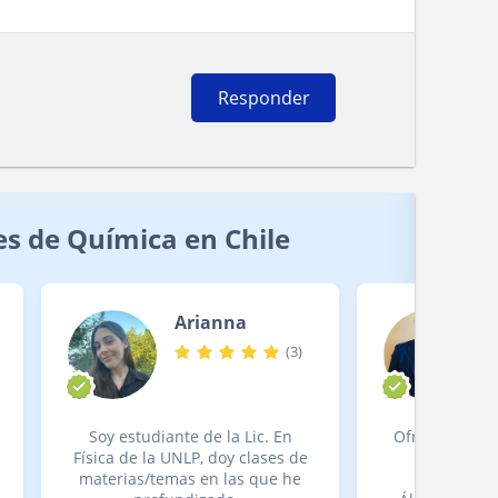
Responder
es de Química en Chile
Arianna
(
3
)
Soy estudiante de la Lic. En
Ofrezco clase
Física de la UNLP, doy clases de
Matemáti
materias/temas en las que he
Termodinám