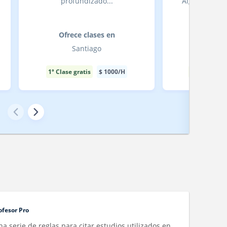
profundizado...
Álgebra, Trig
Ofrece clases en
Ofrece
Santiago
San
1ª Clase gratis
$
1000
/H
1ª Clase gra
ofesor Pro
 serie de reglas para citar estudios utilizados en