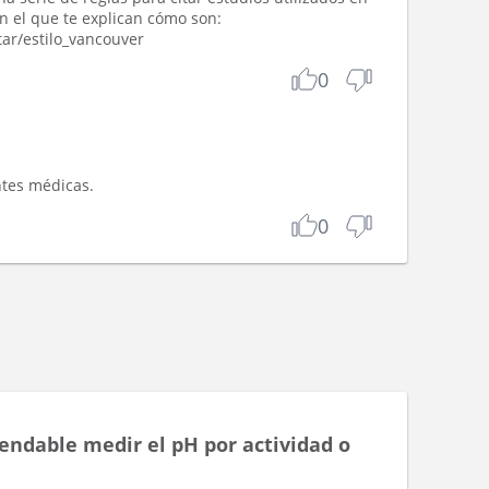
en el que te explican cómo son:
tar/estilo_vancouver
0
ntes médicas.
0
s
mendable medir el pH por actividad o