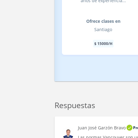
años de experiencia...
Ofrece clases en
Santiago
$
15000
/H
Respuestas
Juan José Garzón Bravo
Pr
Las normas Vancouver son una