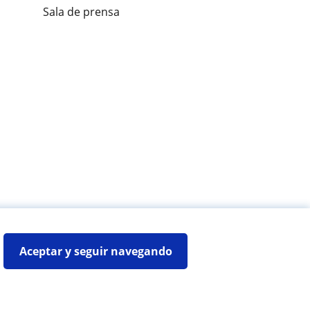
Sala de prensa
es de alumnos
Aceptar y seguir navegando
Mapa web:
Profesores particulares