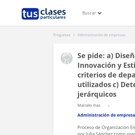
Buscar
Preguntas
>
Administración de empresas
Se pide: a) Dise
Innovación y Esti
criterios de dep
utilizados c) Det
jerárquicos
Marcelo mas
Administración de empresa
Proceso de Organización En 
por Julia Sánchez como pres