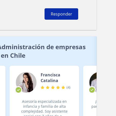
Responder
Administración de empresas
en Chile
Francisca
Catalina
(
4
)
Asesoría especializada en
¡Bienvenido
infancia y familia de alta
particulares d
complejidad. Soy asistente
Soy Ignac