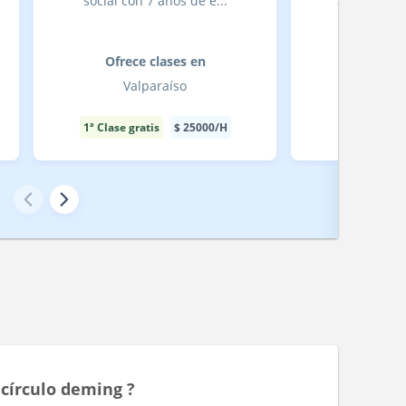
social con 7 años de e...
apasionado 
Ofrece clases en
Ofrece
Valparaíso
San
1ª Clase gratis
$
25000
/H
1ª Clase gra
s
círculo deming ?