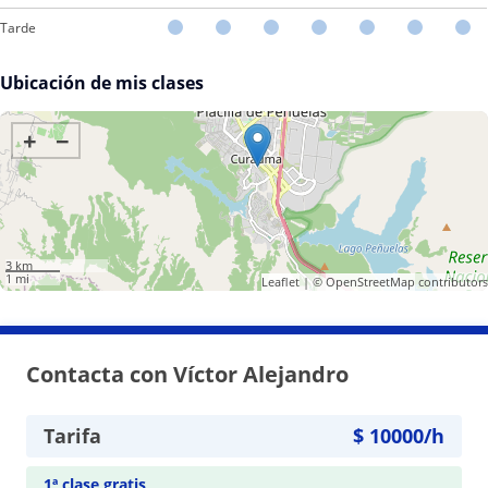
Tarde
Ubicación de mis clases
+
−
3 km
1 mi
Leaflet
| ©
OpenStreetMap
contributors
Contacta con Víctor Alejandro
Tarifa
$
10000
/h
1ª clase gratis